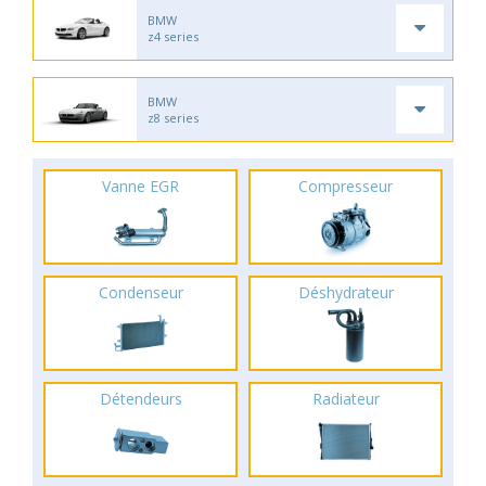
BMW
z4 series
BMW
z8 series
Vanne EGR
Compresseur
Condenseur
Déshydrateur
Détendeurs
Radiateur