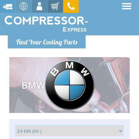
Find Your Cooling Parts
BMW