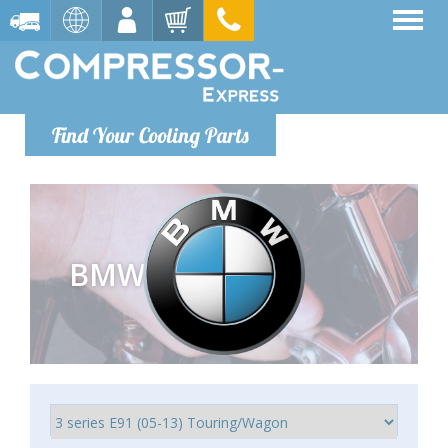
Find Your Cooling Parts
BMW