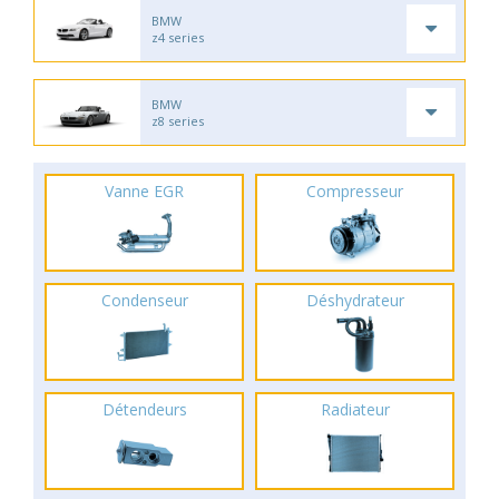
BMW
z4 series
BMW
z8 series
Vanne EGR
Compresseur
Condenseur
Déshydrateur
Détendeurs
Radiateur