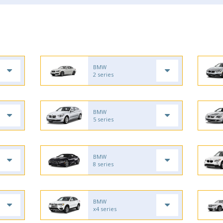
BMW
2 series
BMW
5 series
BMW
8 series
BMW
x4 series