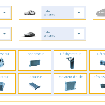
BMW
z3 series
BMW
z8 series
esseur
Condenseur
Déshydrateur
Déte
rateur
Radiateur
Radiateur d'huile
Refroidis