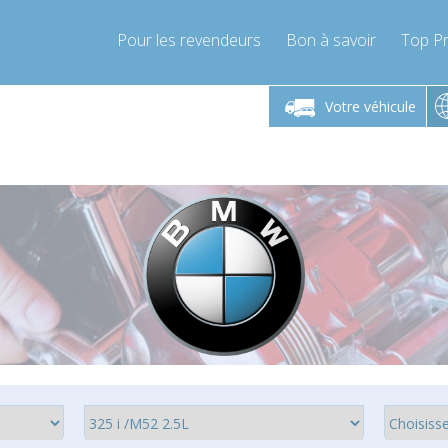
Pour les revendeurs
Bon à savoir
Top Pr
-Vendredi 9h-17h
Lundi-Vendredi 9h-17h
Lundi-
Votre véhicule
mpressor-express.fr
info@compressor-express.fr
info@comp