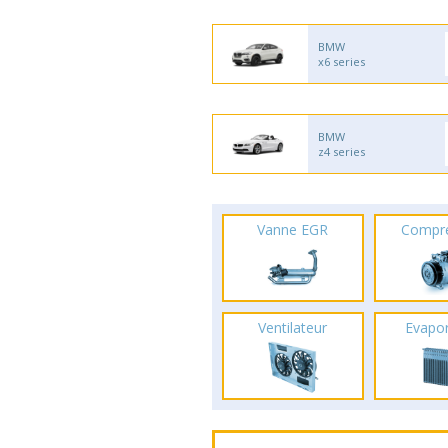
BMW
x6 series
BMW
z4 series
Vanne EGR
Compr
Ventilateur
Evapo