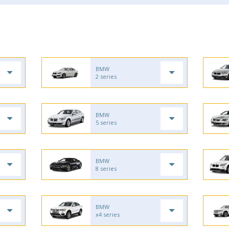
BMW
2 series
BMW
5 series
BMW
8 series
BMW
x4 series