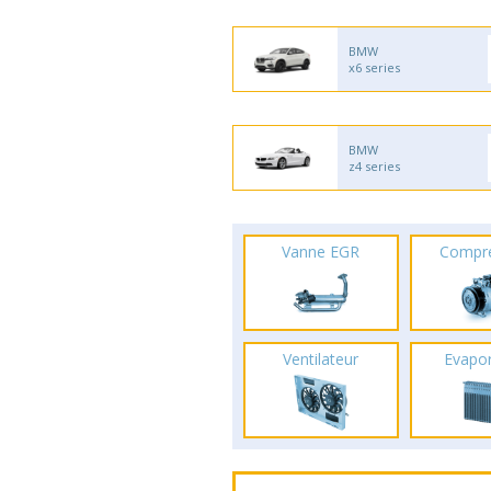
BMW
x6 series
BMW
z4 series
Vanne EGR
Compr
Ventilateur
Evapo