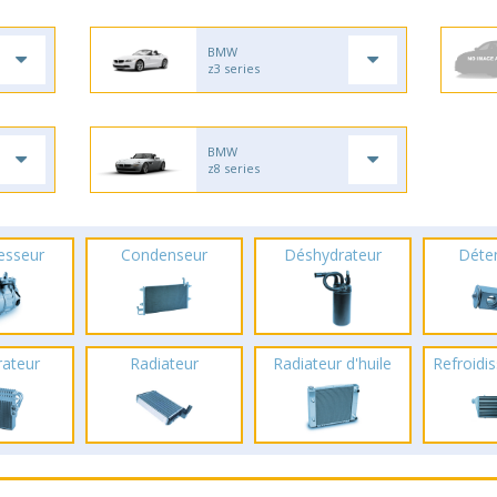
BMW
z3 series
BMW
z8 series
esseur
Condenseur
Déshydrateur
Déte
rateur
Radiateur
Radiateur d'huile
Refroidis