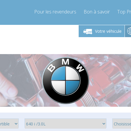
Pour les revendeurs
Bon à savoir
Top Pr
-Vendredi 9h-17h
Lundi-Vendredi 9h-17h
Lundi-
Votre véhicule
mpressor-express.fr
info@compressor-express.fr
info@comp