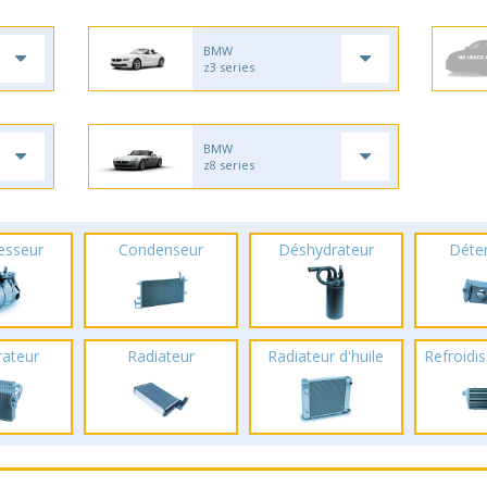
BMW
z3 series
BMW
z8 series
esseur
Condenseur
Déshydrateur
Déte
rateur
Radiateur
Radiateur d'huile
Refroidis