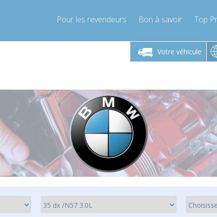
Pour les revendeurs
Bon à savoir
Top Pr
-Vendredi 9h-17h
Lundi-Vendredi 9h-17h
Lundi-
Votre véhicule
mpressor-express.fr
info@compressor-express.fr
info@comp