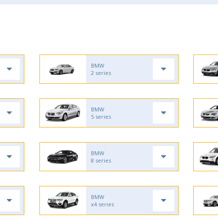
BMW
2 series
BMW
5 series
BMW
8 series
BMW
x4 series