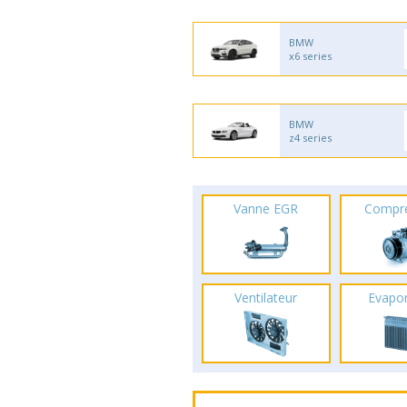
BMW
x6 series
BMW
z4 series
Vanne EGR
Compr
Ventilateur
Evapo