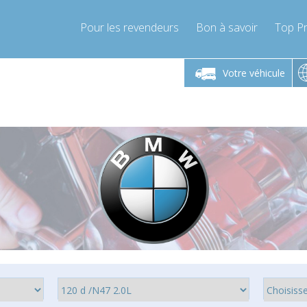
Pour les revendeurs
Bon à savoir
Top Pr
-Vendredi 9h-17h
Lundi-Vendredi 9h-17h
Lundi-
Votre véhicule
mpressor-express.fr
info@compressor-express.fr
info@comp