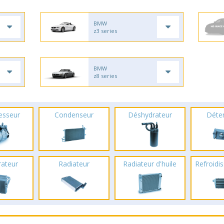
BMW
z3 series
BMW
z8 series
esseur
Condenseur
Déshydrateur
Déte
rateur
Radiateur
Radiateur d'huile
Refroidis