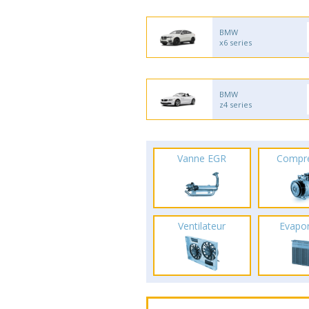
BMW
x6 series
BMW
z4 series
Vanne EGR
Compr
Ventilateur
Evapo