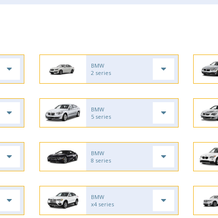
BMW
2 series
BMW
5 series
BMW
8 series
BMW
x4 series