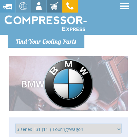
Find Your Cooling Parts
BMW