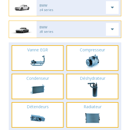
BMW
z4 series
BMW
z8 series
Vanne EGR
Compresseur
Condenseur
Déshydrateur
Détendeurs
Radiateur