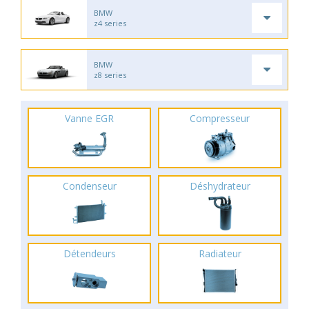
BMW
z4 series
BMW
z8 series
Vanne EGR
Compresseur
Condenseur
Déshydrateur
Détendeurs
Radiateur