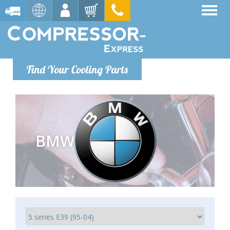
Find Your Cooling Parts
BMW