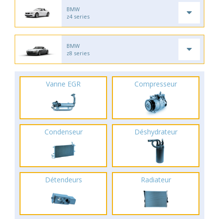
BMW
z4 series
BMW
z8 series
Vanne EGR
Compresseur
Condenseur
Déshydrateur
Détendeurs
Radiateur