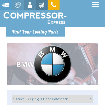
Find Your Cooling Parts
BMW