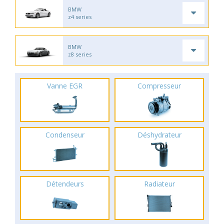
BMW
z4 series
BMW
z8 series
Vanne EGR
Compresseur
Condenseur
Déshydrateur
Détendeurs
Radiateur