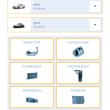
BMW
z4 series
BMW
z8 series
Vanne EGR
Compresseur
Condenseur
Déshydrateur
Détendeurs
Radiateur