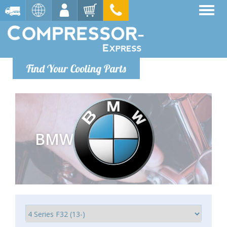
Find Your Cooling Parts
BMW