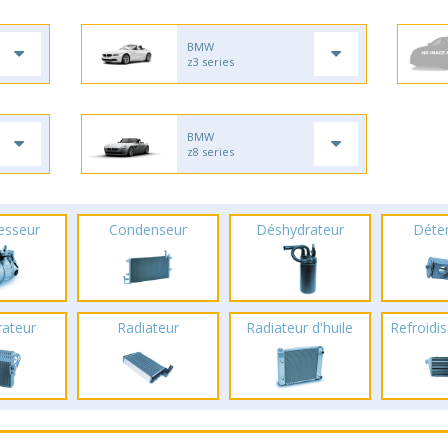
BMW
z3 series
BMW
z8 series
esseur
Condenseur
Déshydrateur
Déte
rateur
Radiateur
Radiateur d'huile
Refroidis