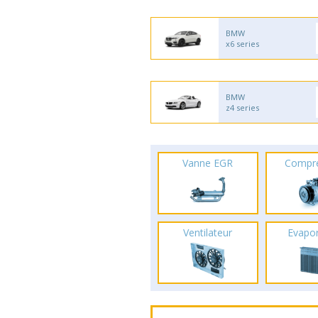
BMW
x6 series
BMW
z4 series
Vanne EGR
Compr
Ventilateur
Evapo