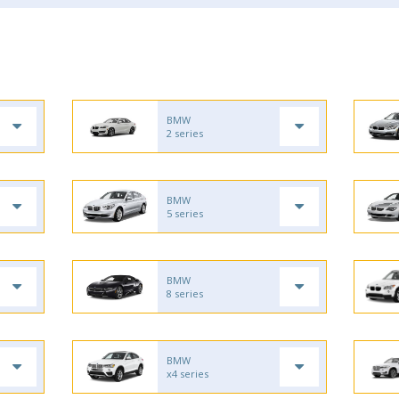
BMW
2 series
BMW
5 series
BMW
8 series
BMW
x4 series