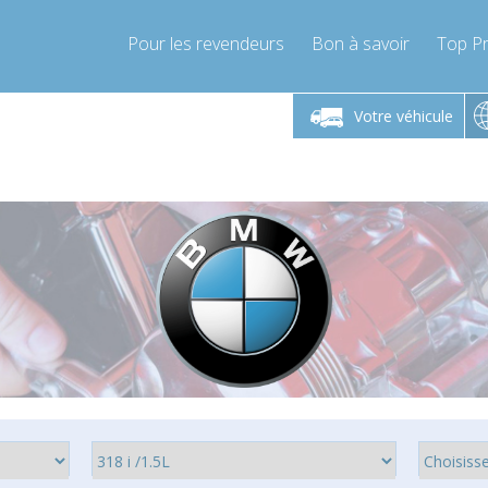
Pour les revendeurs
Bon à savoir
Top Pr
-Vendredi 9h-17h
Lundi-Vendredi 9h-17h
Lundi-
Votre véhicule
mpressor-express.fr
info@compressor-express.fr
info@comp