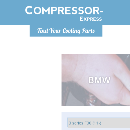
Lundi-Vendredi 9h-17h
Lundi
Find Your Cooling Parts
info@compressor-express.fr
info@co
BMW