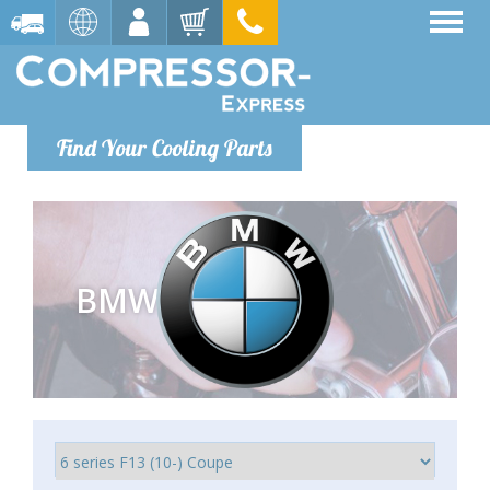
Find Your Cooling Parts
BMW