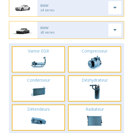
BMW
z4 series
BMW
z8 series
Vanne EGR
Compresseur
Condenseur
Déshydrateur
Détendeurs
Radiateur