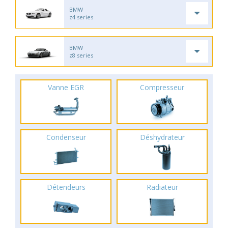
BMW
z4 series
BMW
z8 series
Vanne EGR
Compresseur
Condenseur
Déshydrateur
Détendeurs
Radiateur