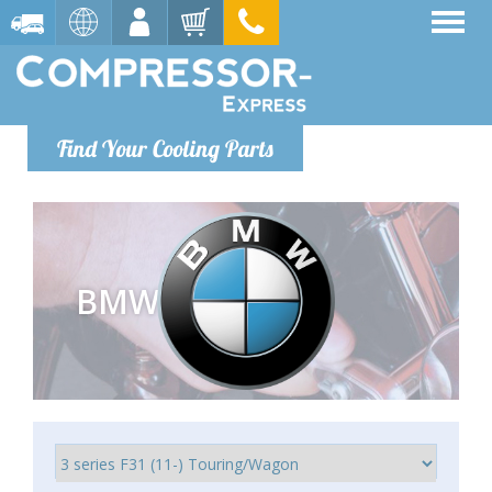
Find Your Cooling Parts
BMW