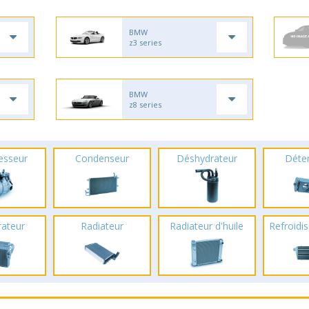
BMW
z3 series
BMW
z8 series
esseur
Condenseur
Déshydrateur
Déte
rateur
Radiateur
Radiateur d'huile
Refroidis