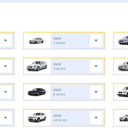
BMW
2 series
BMW
5 series
BMW
8 series
BMW
x4 series