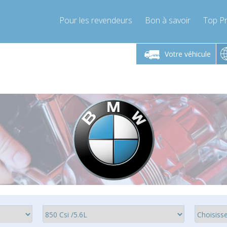
Pour les revendeurs
Bon à savoir
Top Pr
-Vendredi 9h-17h
Lundi-Vendredi 9h-17h
Lundi-
Votre véhicule
mpressor-express.fr
info@compressor-express.fr
info@comp