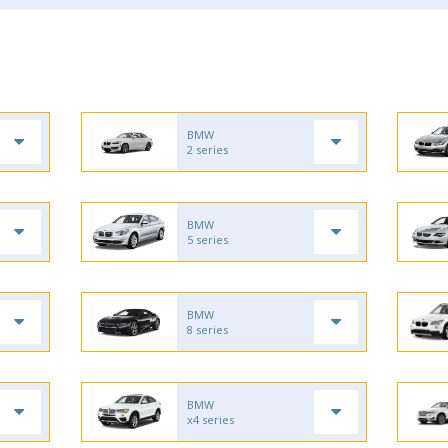
BMW
2 series
BMW
5 series
BMW
8 series
BMW
x4 series