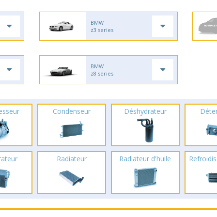
BMW
z3 series
BMW
z8 series
esseur
Condenseur
Déshydrateur
Déte
rateur
Radiateur
Radiateur d'huile
Refroidis