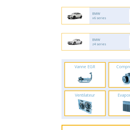
BMW
x6 series
BMW
z4 series
Vanne EGR
Compr
Ventilateur
Evapo