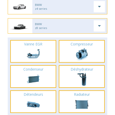
BMW
z4 series
BMW
z8 series
Vanne EGR
Compresseur
Condenseur
Déshydrateur
Détendeurs
Radiateur