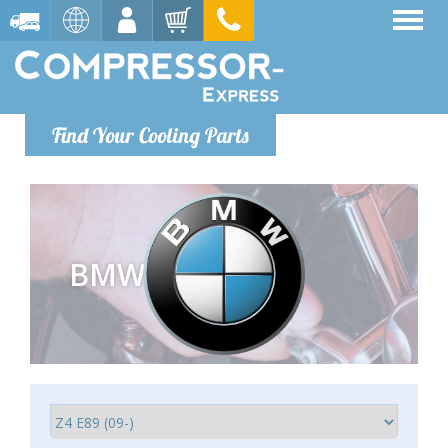
Find Your Cooling Parts
BMW