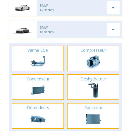
BMW
z4 series
BMW
z8 series
Vanne EGR
Compresseur
Condenseur
Déshydrateur
Détendeurs
Radiateur