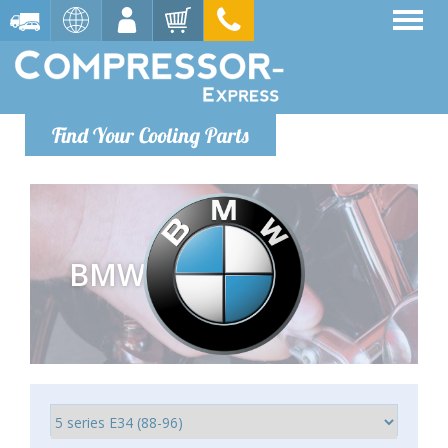
Find Your Cooling Parts
BMW