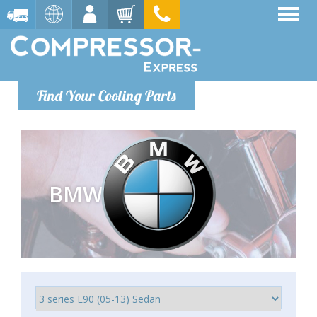
Find Your Cooling Parts
BMW