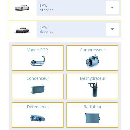
BMW
z4 series
BMW
z8 series
Vanne EGR
Compresseur
Condenseur
Déshydrateur
Détendeurs
Radiateur