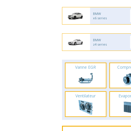
BMW
x6 series
BMW
z4 series
Vanne EGR
Compr
Ventilateur
Evapo