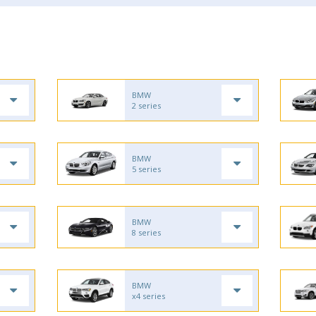
BMW
2 series
BMW
5 series
BMW
8 series
BMW
x4 series