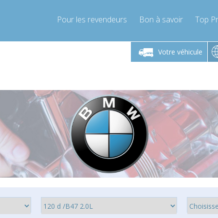
Pour les revendeurs
Bon à savoir
Top Pr
-Vendredi 9h-17h
Lundi-Vendredi 9h-17h
Lundi-
Votre véhicule
mpressor-express.fr
info@compressor-express.fr
info@comp