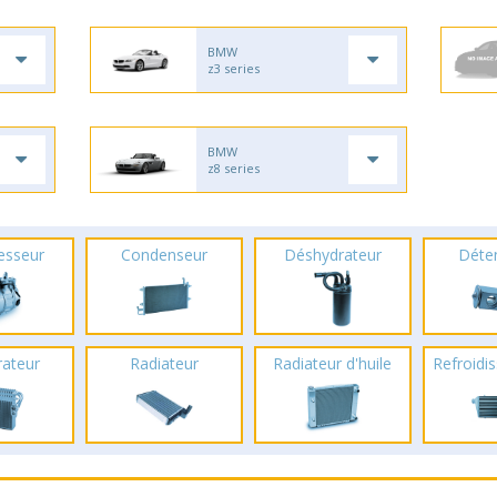
BMW
z3 series
BMW
z8 series
esseur
Condenseur
Déshydrateur
Déte
rateur
Radiateur
Radiateur d'huile
Refroidis