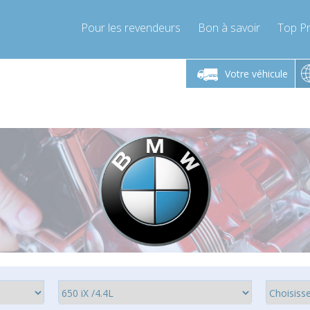
Pour les revendeurs
Bon à savoir
Top Pr
-Vendredi 9h-17h
Lundi-Vendredi 9h-17h
Lundi-
Votre véhicule
mpressor-express.fr
info@compressor-express.fr
info@comp