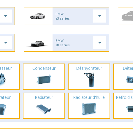
BMW
z3 series
BMW
z8 series
esseur
Condenseur
Déshydrateur
Déte
rateur
Radiateur
Radiateur d'huile
Refroidis