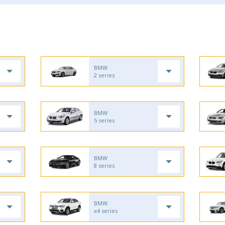
BMW
2 series
BMW
5 series
BMW
8 series
BMW
x4 series