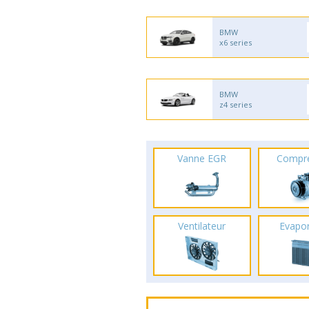
BMW
x6 series
BMW
z4 series
Vanne EGR
Compr
Ventilateur
Evapo