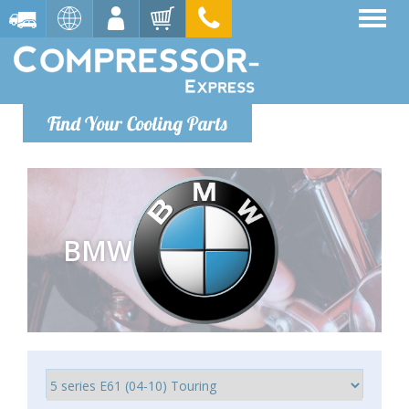
Find Your Cooling Parts
BMW