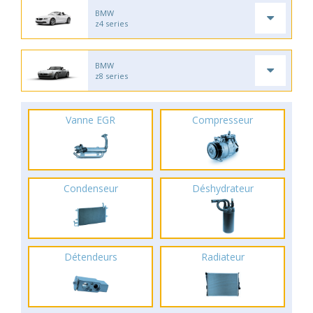
BMW
z4 series
BMW
z8 series
Vanne EGR
Compresseur
Condenseur
Déshydrateur
Détendeurs
Radiateur