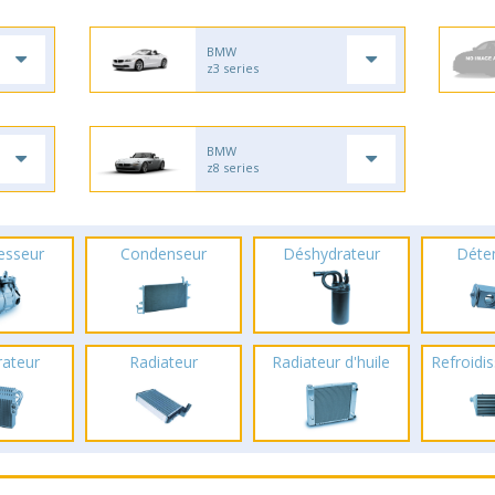
BMW
z3 series
BMW
z8 series
esseur
Condenseur
Déshydrateur
Déte
rateur
Radiateur
Radiateur d'huile
Refroidis