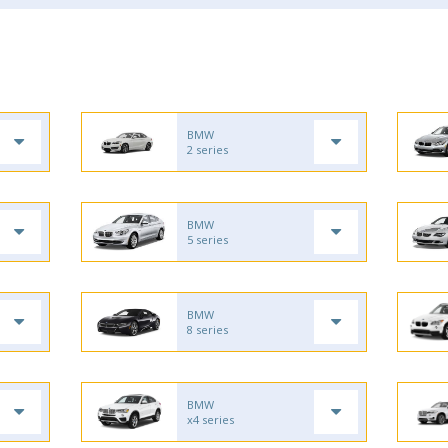
BMW
2 series
BMW
5 series
BMW
8 series
BMW
x4 series