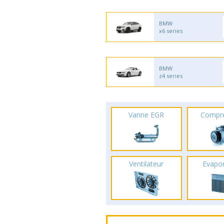
BMW
x6 series
BMW
z4 series
Vanne EGR
Compr
Ventilateur
Evapo