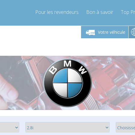
Pour les revendeurs
Bon à savoir
Top Pr
-Vendredi 9h-17h
Lundi-Vendredi 9h-17h
Lundi-
Votre véhicule
mpressor-express.fr
info@compressor-express.fr
info@comp