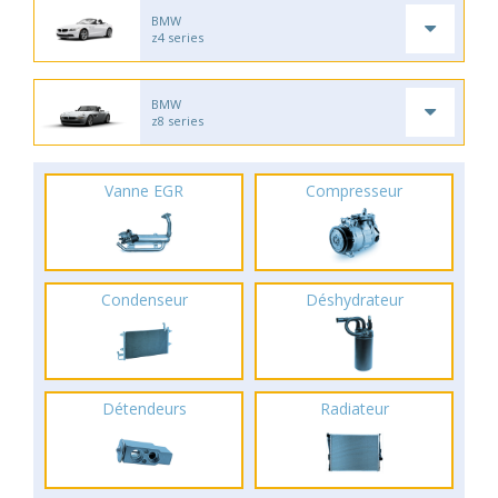
BMW
z4 series
BMW
z8 series
Vanne EGR
Compresseur
Condenseur
Déshydrateur
Détendeurs
Radiateur