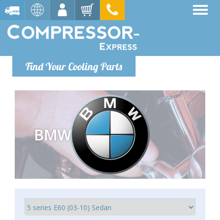
Find Your Cooling Parts
BMW