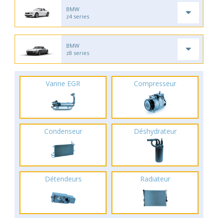
BMW
z4 series
BMW
z8 series
Vanne EGR
Compresseur
Condenseur
Déshydrateur
Détendeurs
Radiateur