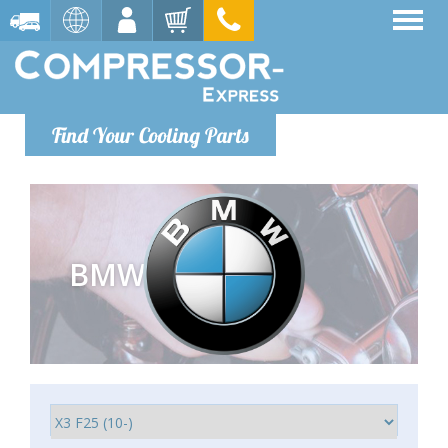
Find Your Cooling Parts
BMW