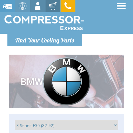
Find Your Cooling Parts
BMW