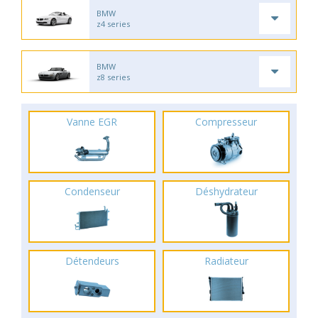
BMW
z4 series
BMW
z8 series
Vanne EGR
Compresseur
Condenseur
Déshydrateur
Détendeurs
Radiateur