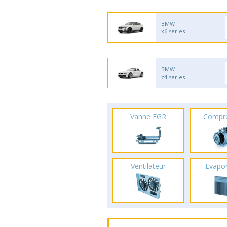
BMW
x6 series
BMW
z4 series
Vanne EGR
Compr
Ventilateur
Evapo