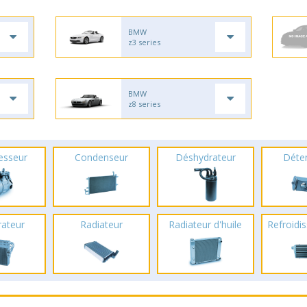
BMW
z3 series
BMW
z8 series
esseur
Condenseur
Déshydrateur
Déte
rateur
Radiateur
Radiateur d'huile
Refroidis