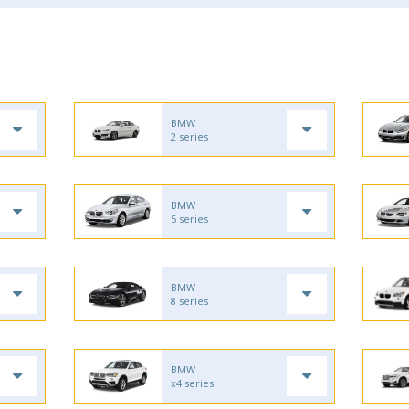
BMW
2 series
BMW
5 series
BMW
8 series
BMW
x4 series