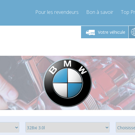
Pour les revendeurs
Bon à savoir
Top Pr
-Vendredi 9h-17h
Lundi-Vendredi 9h-17h
Lundi-
Votre véhicule
mpressor-express.fr
info@compressor-express.fr
info@comp