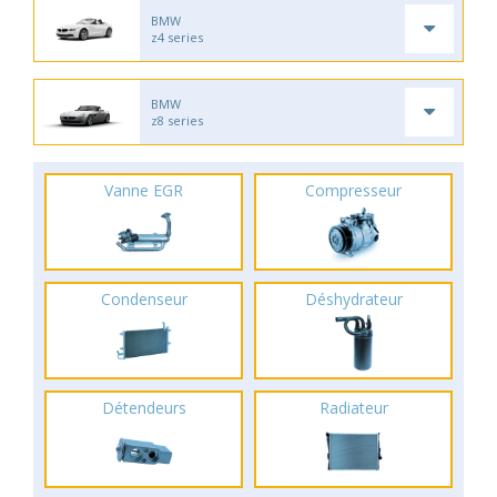
BMW
z4 series
BMW
z8 series
Vanne EGR
Compresseur
Condenseur
Déshydrateur
Détendeurs
Radiateur