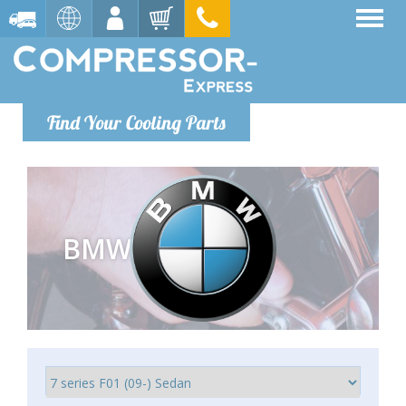
Find Your Cooling Parts
BMW