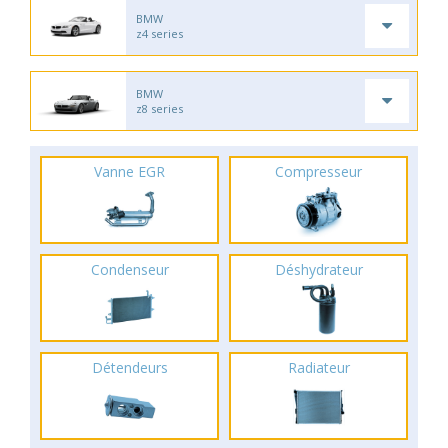
BMW
z4 series
BMW
z8 series
Vanne EGR
Compresseur
Condenseur
Déshydrateur
Détendeurs
Radiateur