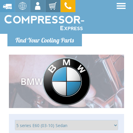
Find Your Cooling Parts
BMW