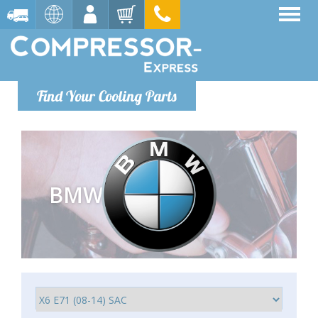
Find Your Cooling Parts
BMW