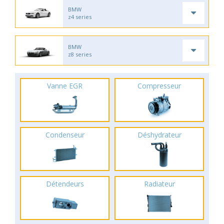
BMW
z4 series
BMW
z8 series
Vanne EGR
Compresseur
Condenseur
Déshydrateur
Détendeurs
Radiateur