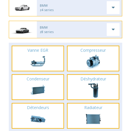
BMW
z4 series
BMW
z8 series
Vanne EGR
Compresseur
Condenseur
Déshydrateur
Détendeurs
Radiateur