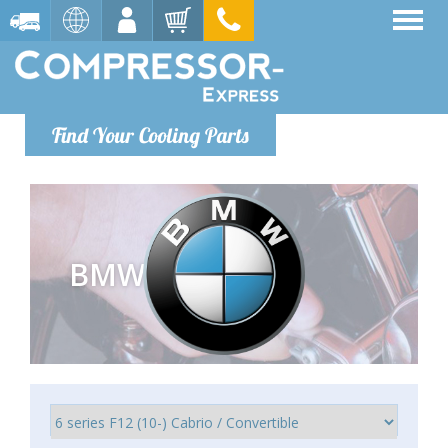
Find Your Cooling Parts
BMW