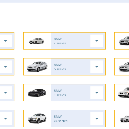
BMW
2 series
BMW
5 series
BMW
8 series
BMW
x4 series