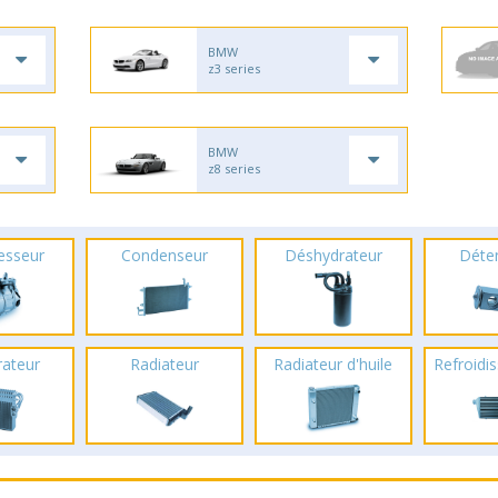
BMW
z3 series
BMW
z8 series
esseur
Condenseur
Déshydrateur
Déte
rateur
Radiateur
Radiateur d'huile
Refroidis