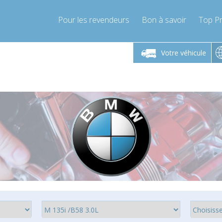
Pour les revendeurs
Bon à savoir
Top Pr
-Vendredi 9h-17h
Lundi-Vendredi 9h-17h
Lundi-
Votre véhicule
mpressor-express.fr
info@compressor-express.fr
info@comp