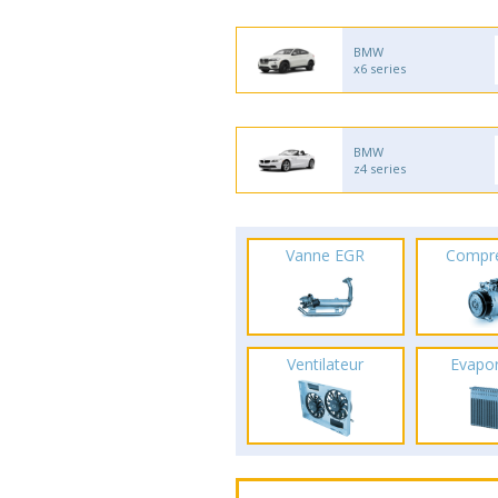
BMW
x6 series
BMW
z4 series
Vanne EGR
Compr
Ventilateur
Evapo