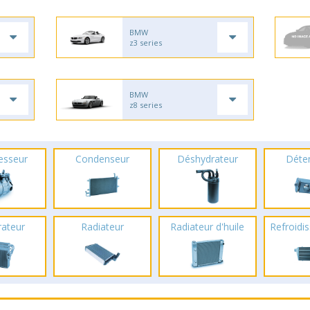
BMW
z3 series
BMW
z8 series
esseur
Condenseur
Déshydrateur
Déte
rateur
Radiateur
Radiateur d'huile
Refroidis