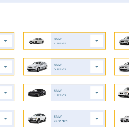
BMW
2 series
BMW
5 series
BMW
8 series
BMW
x4 series