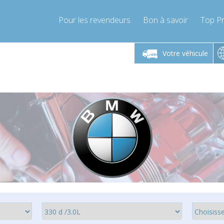
Pour les revendeurs
Bon à savoir
Top Pr
-Vendredi 9h-17h
Lundi-Vendredi 9h-17h
Lundi-
Votre véhicule
mpressor-express.fr
info@compressor-express.fr
info@comp