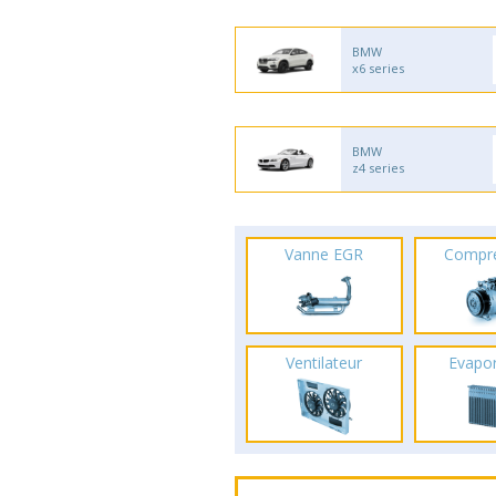
BMW
x6 series
BMW
z4 series
Vanne EGR
Compr
Ventilateur
Evapo