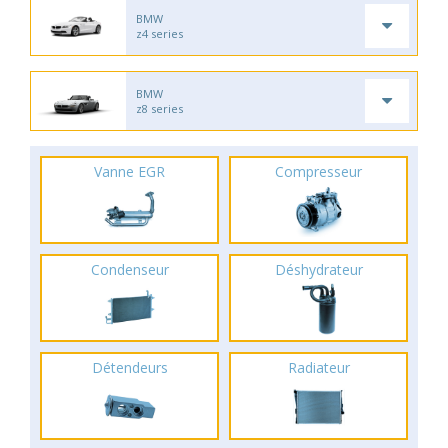
BMW
z4 series
BMW
z8 series
Vanne EGR
Compresseur
Condenseur
Déshydrateur
Détendeurs
Radiateur