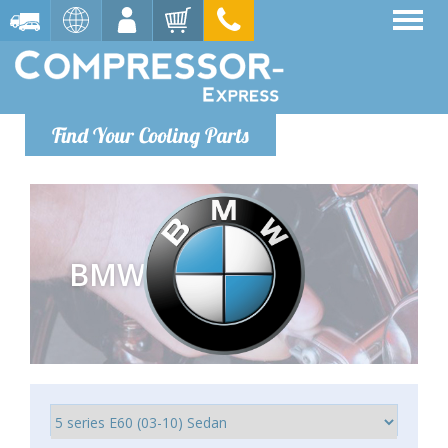
Find Your Cooling Parts
BMW