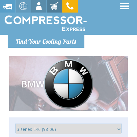
Find Your Cooling Parts
BMW