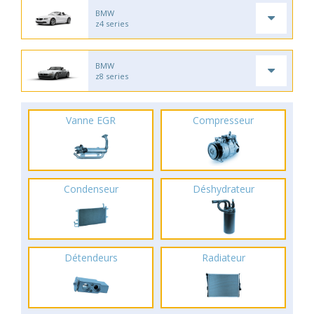
BMW
z4 series
BMW
z8 series
Vanne EGR
Compresseur
Condenseur
Déshydrateur
Détendeurs
Radiateur