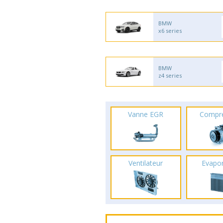
BMW
x6 series
BMW
z4 series
Vanne EGR
Compr
Ventilateur
Evapo