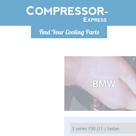
Lundi-Vendredi 9h-17h
Lundi
Find Your Cooling Parts
info@compressor-express.fr
info@co
BMW