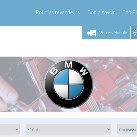
Pour les revendeurs
Bon à savoir
Top Pr
-Vendredi 9h-17h
Lundi-Vendredi 9h-17h
Votre véhicule
mpressor-express.fr
info@compressor-express.fr