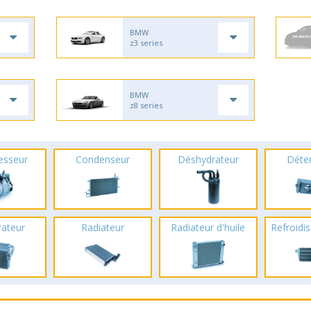
BMW
z3 series
BMW
z8 series
esseur
Condenseur
Déshydrateur
Déte
rateur
Radiateur
Radiateur d'huile
Refroidis