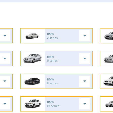
BMW
2 series
BMW
5 series
BMW
8 series
BMW
x4 series