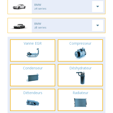
BMW
z4 series
BMW
z8 series
Vanne EGR
Compresseur
Condenseur
Déshydrateur
Détendeurs
Radiateur