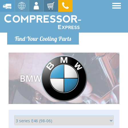
Find Your Cooling Parts
BMW