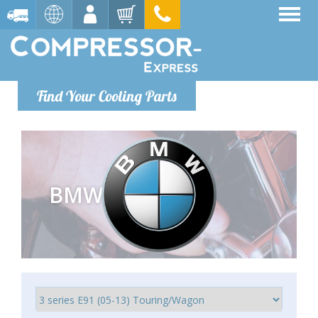
Find Your Cooling Parts
BMW