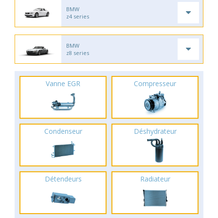
BMW
z4 series
BMW
z8 series
Vanne EGR
Compresseur
Condenseur
Déshydrateur
Détendeurs
Radiateur