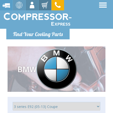
Find Your Cooling Parts
BMW