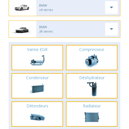
BMW
z4 series
BMW
z8 series
Vanne EGR
Compresseur
Condenseur
Déshydrateur
Détendeurs
Radiateur