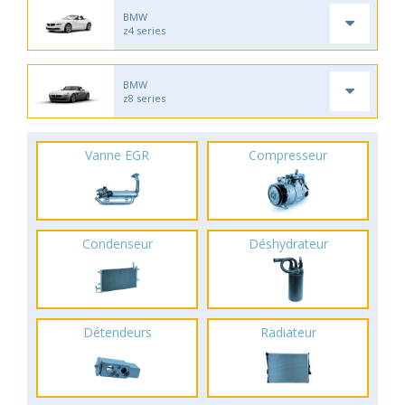
BMW
z4 series
BMW
z8 series
Vanne EGR
Compresseur
Condenseur
Déshydrateur
Détendeurs
Radiateur