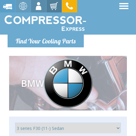
Find Your Cooling Parts
BMW