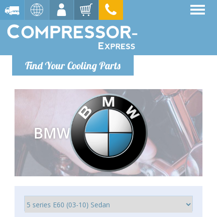
Find Your Cooling Parts
BMW