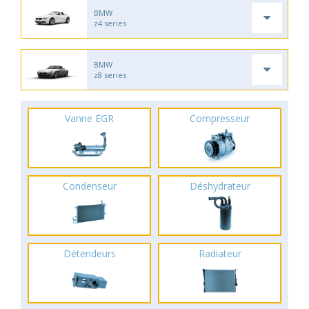
BMW
z4 series
BMW
z8 series
Vanne EGR
Compresseur
Condenseur
Déshydrateur
Détendeurs
Radiateur