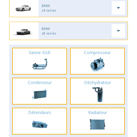
BMW
z4 series
BMW
z8 series
Vanne EGR
Compresseur
Condenseur
Déshydrateur
Détendeurs
Radiateur