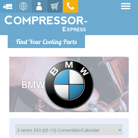
Find Your Cooling Parts
BMW