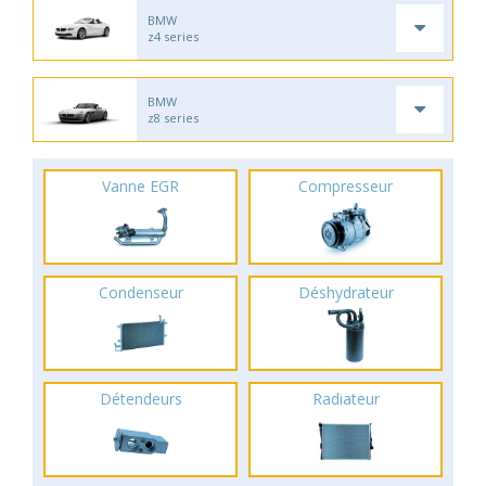
BMW
z4 series
BMW
z8 series
Vanne EGR
Compresseur
Condenseur
Déshydrateur
Détendeurs
Radiateur