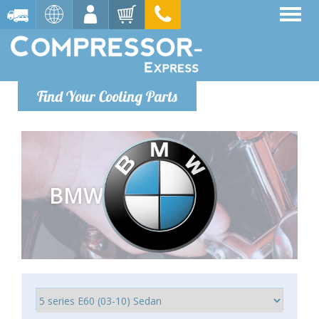
Find Your Cooling Parts
BMW