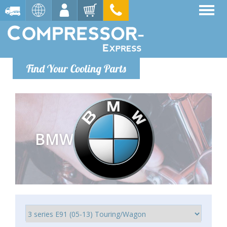
Find Your Cooling Parts
BMW