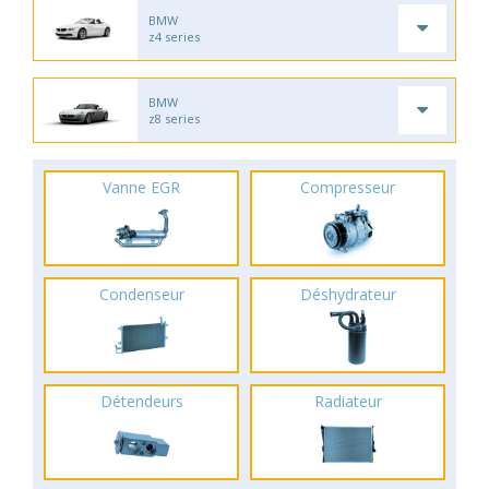
BMW
z4 series
BMW
z8 series
Vanne EGR
Compresseur
Condenseur
Déshydrateur
Détendeurs
Radiateur