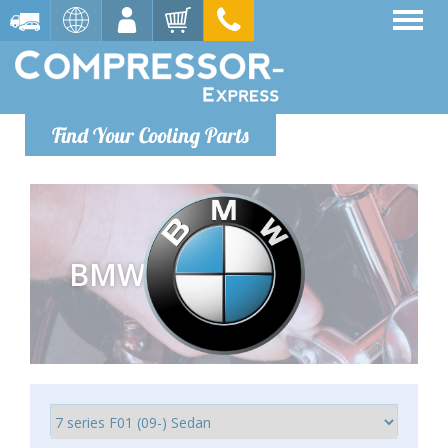
Find Your Cooling Parts
BMW