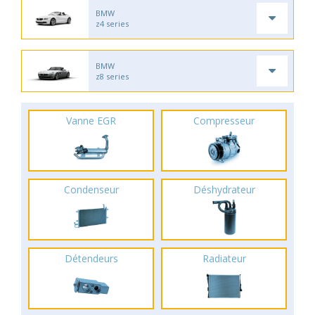
BMW
z4 series
BMW
z8 series
Vanne EGR
Compresseur
Condenseur
Déshydrateur
Détendeurs
Radiateur