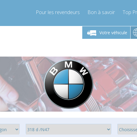
Pour les revendeurs
Bon à savoir
Top Pr
-Vendredi 9h-17h
Lundi-Vendredi 9h-17h
Lundi-
Votre véhicule
mpressor-express.fr
info@compressor-express.fr
info@comp