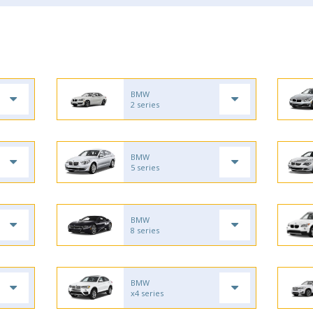
BMW
2 series
BMW
5 series
BMW
8 series
BMW
x4 series