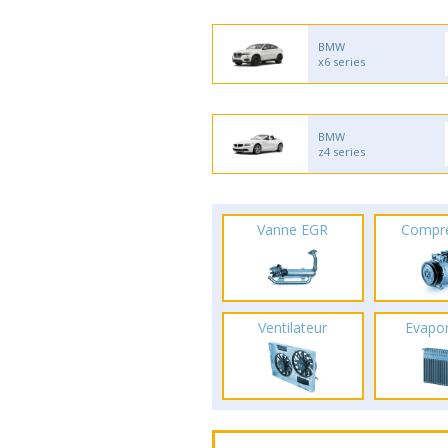
BMW
x6 series
BMW
z4 series
Vanne EGR
Compr
Ventilateur
Evapo