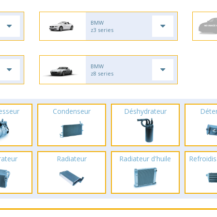
BMW
z3 series
BMW
z8 series
esseur
Condenseur
Déshydrateur
Déte
rateur
Radiateur
Radiateur d'huile
Refroidis