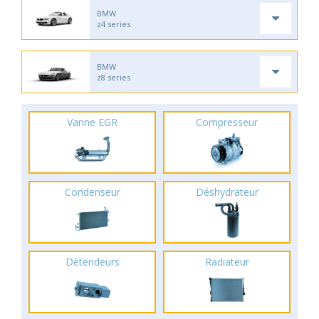
BMW
z4 series
BMW
z8 series
Vanne EGR
Compresseur
Condenseur
Déshydrateur
Détendeurs
Radiateur