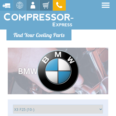
Find Your Cooling Parts
BMW