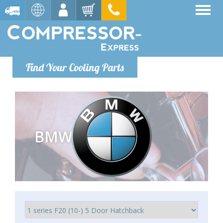
Find Your Cooling Parts
BMW