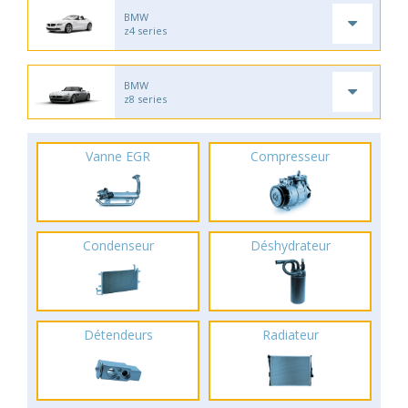
BMW
z4 series
BMW
z8 series
Vanne EGR
Compresseur
Condenseur
Déshydrateur
Détendeurs
Radiateur