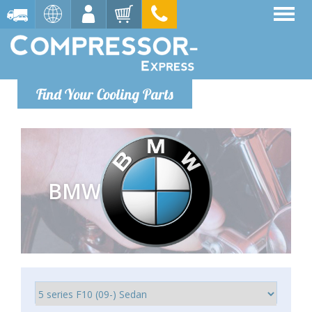
Find Your Cooling Parts
BMW