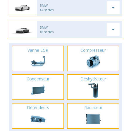
BMW
z4 series
BMW
z8 series
Vanne EGR
Compresseur
Condenseur
Déshydrateur
Détendeurs
Radiateur