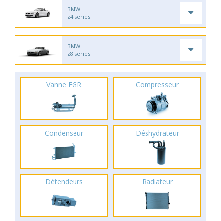
BMW
z4 series
BMW
z8 series
Vanne EGR
Compresseur
Condenseur
Déshydrateur
Détendeurs
Radiateur