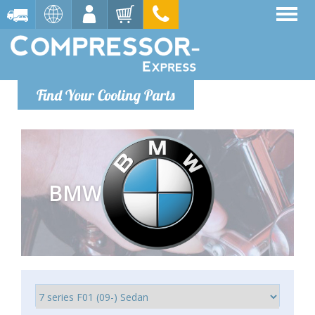
Find Your Cooling Parts
BMW